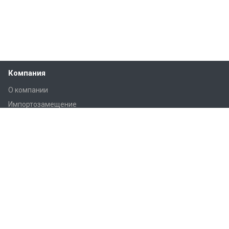
Компания
О компании
Импортозамещение
Лицензии
Структура компании
Отзывы
Вакансии
Реквизиты
Каталог
Вентиляторы осевые
Вентиляторы крышные