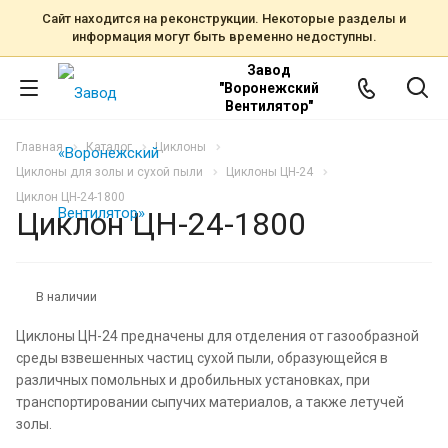
Сайт находится на реконструкции. Некоторые разделы и
информация могут быть временно недоступны.
Завод
"Воронежский
Вентилятор"
Главная
Каталог
Циклоны
Циклоны для золы и сухой пыли
Циклоны ЦН-24
Циклон ЦН-24-1800
Циклон ЦН-24-1800
В наличии
Циклоны ЦН-24 предначены для отделения от газообразной
среды взвешенных частиц сухой пыли, образующейся в
различных помольных и дробильных установках, при
транспортировании сыпучих материалов, а также летучей
золы.