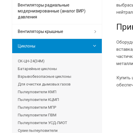
выбрасы
Вентиляторы радиальные
модернизированные (аналог ВИР)
нейтрал
давления
При
Вентиляторы крышные
Оборудо
Циклоны
вставка
частичк
СК-ЦН-24(34М)
металли
Батарейные циклоны
Взрывобезопасные циклоны
Купить 
Для очистки дымовых газов
обеспе
Пылеуловители КМП
Пылеуловители КЦМП
Пылеуловители МПР
Пылеуловители ПВМ
Пылеуловители УСД-ЛИОТ
Сухие пылеуловители