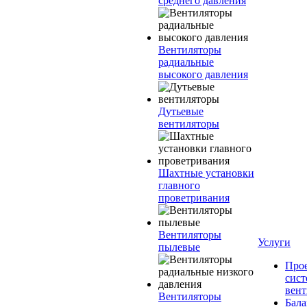
среднего давления
Вентиляторы
радиальные
высокого давления
Дутьевые
вентиляторы
Шахтные установки
главного
проветривания
Вентиляторы
Услуги
пылевые
Про
сист
вен
Вентиляторы
Бала