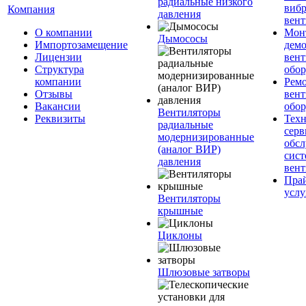
радиальные низкого
вибр
Компания
давления
вент
О компании
Мон
Дымососы
Импортозамещение
дем
Лицензии
вен
Структура
обор
компании
Рем
Отзывы
вен
Вакансии
обор
Вентиляторы
Реквизиты
Техн
радиальные
серв
модернизированные
обс
(аналог ВИР)
сист
давления
вен
Прай
услу
Вентиляторы
крышные
Циклоны
Шлюзовые затворы