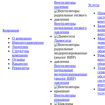
Вентиляторы
Услуги
пылевые
Про
сист
вен
Вентиляторы
Бала
радиальные низкого
вибр
Компания
давления
вент
О компании
Мон
Дымососы
Импортозамещение
дем
Лицензии
вен
Структура
обор
компании
Рем
Отзывы
вен
Вакансии
обор
Вентиляторы
Реквизиты
Техн
радиальные
серв
модернизированные
обс
(аналог ВИР)
сист
давления
вен
Прай
услу
Вентиляторы
крышные