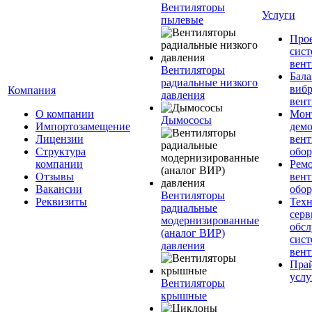
Вентиляторы
Услуги
пылевые
Про
сист
вен
Вентиляторы
Бала
радиальные низкого
вибр
Компания
давления
вент
О компании
Мон
Дымососы
Импортозамещение
дем
Лицензии
вен
Структура
обор
компании
Рем
Отзывы
вен
Вакансии
обор
Вентиляторы
Реквизиты
Техн
радиальные
серв
модернизированные
обс
(аналог ВИР)
сист
давления
вен
Прай
услу
Вентиляторы
крышные