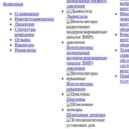
радиальные низкого
вибр
Компания
давления
вент
О компании
Мон
Дымососы
Импортозамещение
дем
Лицензии
вен
Структура
обор
компании
Рем
Отзывы
вен
Вакансии
обор
Вентиляторы
Реквизиты
Техн
радиальные
серв
модернизированные
обс
(аналог ВИР)
сист
давления
вен
Прай
услу
Вентиляторы
крышные
Циклоны
Шлюзовые затворы