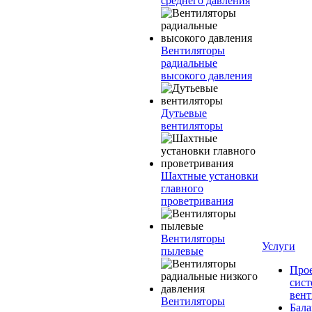
среднего давления
Вентиляторы
радиальные
высокого давления
Дутьевые
вентиляторы
Шахтные установки
главного
проветривания
Вентиляторы
Услуги
пылевые
Про
сист
вен
Вентиляторы
Бала