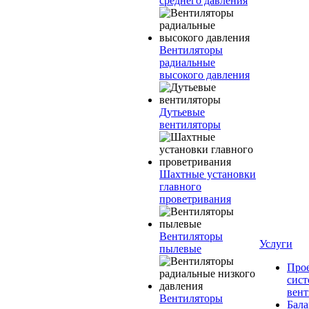
среднего давления
Вентиляторы
радиальные
высокого давления
Дутьевые
вентиляторы
Шахтные установки
главного
проветривания
Вентиляторы
Услуги
пылевые
Про
сист
вен
Вентиляторы
Бала