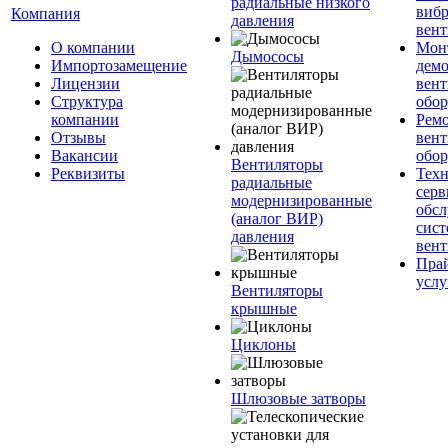
радиальные низкого
вибр
Компания
давления
вент
О компании
Мон
Дымососы
Импортозамещение
дем
Лицензии
вен
Структура
обор
компании
Рем
Отзывы
вен
Вакансии
обор
Вентиляторы
Реквизиты
Техн
радиальные
серв
модернизированные
обс
(аналог ВИР)
сист
давления
вен
Прай
услу
Вентиляторы
крышные
Циклоны
Шлюзовые затворы