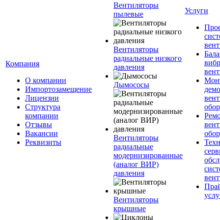
Вентиляторы
Услуги
пылевые
Про
сист
вен
Вентиляторы
Бала
радиальные низкого
вибр
Компания
давления
вент
О компании
Мон
Дымососы
Импортозамещение
дем
Лицензии
вен
Структура
обор
компании
Рем
Отзывы
вен
Вакансии
обор
Вентиляторы
Реквизиты
Техн
радиальные
серв
модернизированные
обс
(аналог ВИР)
сист
давления
вен
Прай
услу
Вентиляторы
крышные