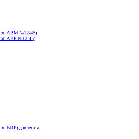
алог АВМ №12-45)
лог АВР №12-45)
ог ВИР) давления