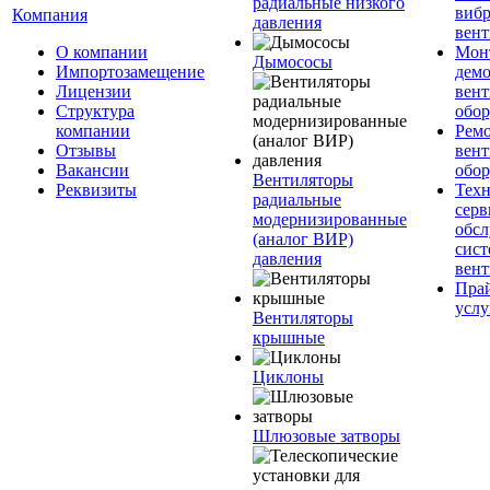
радиальные низкого
вибр
Компания
давления
вент
О компании
Мон
Дымососы
Импортозамещение
дем
Лицензии
вен
Структура
обор
компании
Рем
Отзывы
вен
Вакансии
обор
Вентиляторы
Реквизиты
Техн
радиальные
серв
модернизированные
обс
(аналог ВИР)
сист
давления
вен
Прай
услу
Вентиляторы
крышные
Циклоны
Шлюзовые затворы