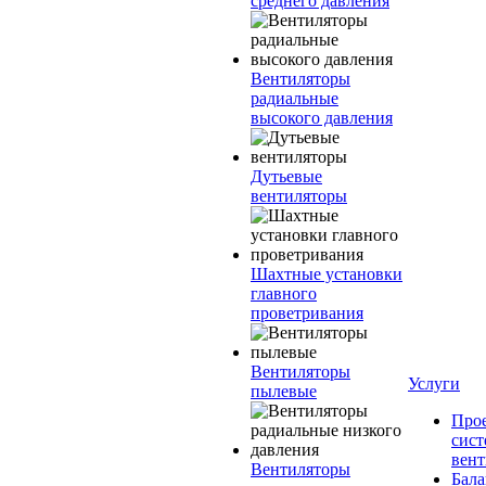
среднего давления
Вентиляторы
радиальные
высокого давления
Дутьевые
вентиляторы
Шахтные установки
главного
проветривания
Вентиляторы
Услуги
пылевые
Про
сист
вен
Вентиляторы
Бала