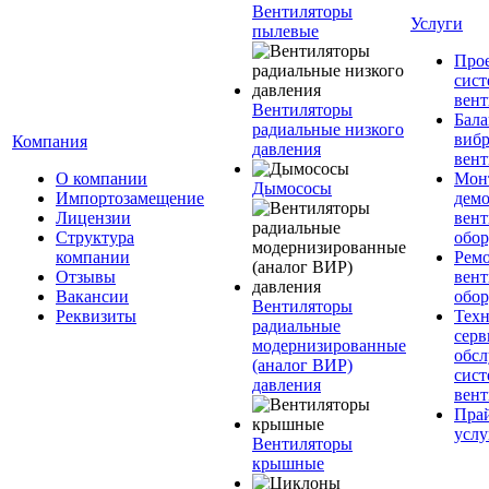
Вентиляторы
Услуги
пылевые
Про
сист
вен
Вентиляторы
Бала
радиальные низкого
вибр
Компания
давления
вент
О компании
Мон
Дымососы
Импортозамещение
дем
Лицензии
вен
Структура
обор
компании
Рем
Отзывы
вен
Вакансии
обор
Вентиляторы
Реквизиты
Техн
радиальные
серв
модернизированные
обс
(аналог ВИР)
сист
давления
вен
Прай
услу
Вентиляторы
крышные