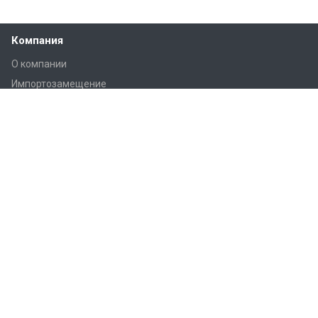
Компания
О компании
Импортозамещение
Лицензии
Структура компании
Отзывы
Вакансии
Реквизиты
Каталог
Вентиляторы осевые
Вентиляторы крышные
Вентиляторы среднего
Циклоны
давления
Шлюзовые затворы
Вентиляторы радиальные
Телескопические установки
высокого давления
для вентиляции зерна