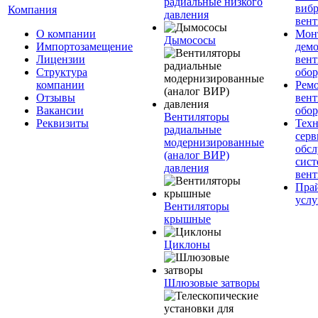
радиальные низкого
вибр
Компания
давления
вент
О компании
Мон
Дымососы
Импортозамещение
дем
Лицензии
вен
Структура
обор
компании
Рем
Отзывы
вен
Вакансии
обор
Вентиляторы
Реквизиты
Техн
радиальные
серв
модернизированные
обс
(аналог ВИР)
сист
давления
вен
Прай
услу
Вентиляторы
крышные
Циклоны
Шлюзовые затворы