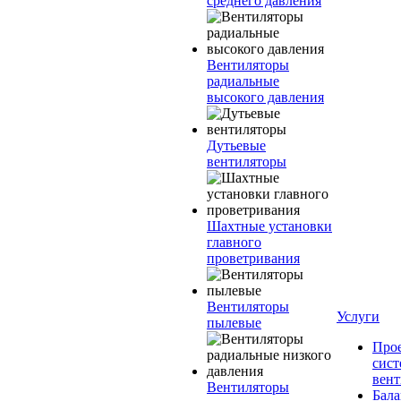
среднего давления
Вентиляторы
радиальные
высокого давления
Дутьевые
вентиляторы
Шахтные установки
главного
проветривания
Вентиляторы
Услуги
пылевые
Про
сист
вен
Вентиляторы
Бала