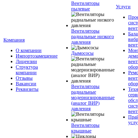
Вентиляторы
Услуги
пылевые
Про
сист
вен
Вентиляторы
Бала
радиальные низкого
вибр
Компания
давления
вент
О компании
Мон
Дымососы
Импортозамещение
дем
Лицензии
вен
Структура
обор
компании
Рем
Отзывы
вен
Вакансии
обор
Вентиляторы
Реквизиты
Техн
радиальные
серв
модернизированные
обс
(аналог ВИР)
сист
давления
вен
Прай
услу
Вентиляторы
крышные