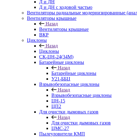
Д и ДН
Д и ДН с ходовой частью
Вентиляторы радиальные модернизированные (анал
Вентиляторы крышные
Назад
Вентиляторы крышные
ВКР
Циклоны
Назад
Циклоны
СК-ЦН-24(34М)
Батарейные циклоны
Назад
Батарейные циклоны
У21-ББЦ
Взрывобезопасные циклоны
Назад
Взрывобезопасные циклоны
ЦН-15
ЦП2
Для очистки дымовых газов
Назад
Для очистки дымовых газов
ЦМС-27
Пылеуловители КМП