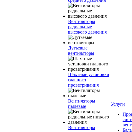
среднего давления
Вентиляторы
радиальные
высокого давления
Дутьевые
вентиляторы
Шахтные установки
главного
проветривания
Вентиляторы
Услуги
пылевые
Про
сист
вен
Вентиляторы
Бала