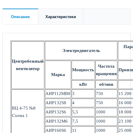
Описание
Характеристики
Пара
Электродвигатель
Центробежный
Частота
вентилятор
Мощность
Произв
вращения
Марка
кВт
об/мин
АИР112МВ8
3
750
15 200
АИР132S8
4
750
16 000
ВЦ 4-75 №8
АИР132S6
5,5
1000
18 000
Схема 1
АИР132М6
7,5
1000
23 100
АИР160S6
11
1000
25 000