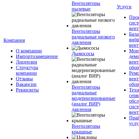
Вентиляторы
Услуги
пылевые
Про
сист
вен
Вентиляторы
Бала
радиальные низкого
вибр
Компания
давления
вент
О компании
Мон
Дымососы
Импортозамещение
дем
Лицензии
вен
Структура
обор
компании
Рем
Отзывы
вен
Вакансии
обор
Вентиляторы
Реквизиты
Техн
радиальные
серв
модернизированные
обс
(аналог ВИР)
сист
давления
вен
Прай
услу
Вентиляторы
крышные