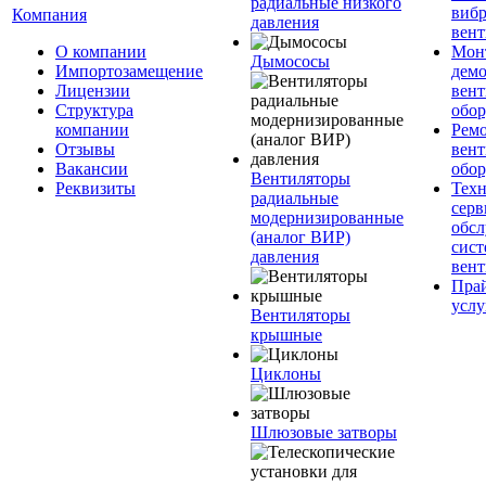
радиальные низкого
вибр
Компания
давления
вент
О компании
Мон
Дымососы
Импортозамещение
дем
Лицензии
вен
Структура
обор
компании
Рем
Отзывы
вен
Вакансии
обор
Вентиляторы
Реквизиты
Техн
радиальные
серв
модернизированные
обс
(аналог ВИР)
сист
давления
вен
Прай
услу
Вентиляторы
крышные
Циклоны
Шлюзовые затворы